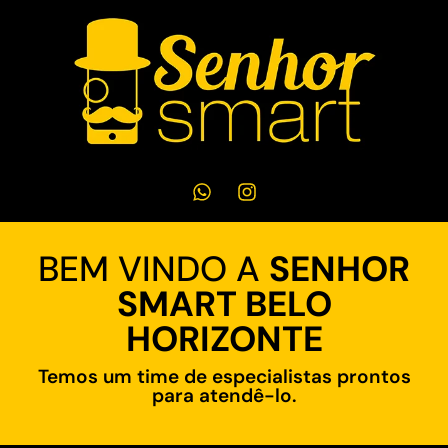
BEM VINDO A
SENHOR
SMART BELO
HORIZONTE
Temos um time de especialistas prontos
para atendê-lo.