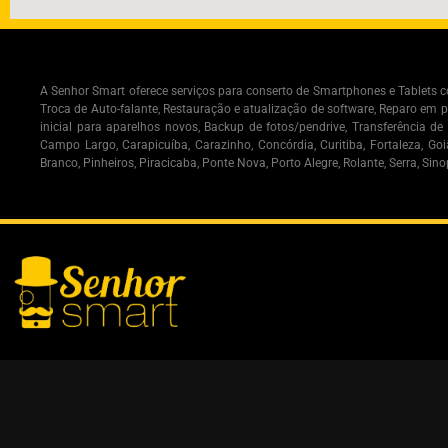
A Senhor Smart oferece serviços para conserto de Smartphones e Tablets co
Troca de Auto-falante, Restauração e atualização de software, Reparo em 
inicial para aparelhos novos, Backup de fotos/pendrive, Transferência d
Campo Largo, Carapicuíba, Carazinho, Concórdia, Curitiba, Fortaleza, Goi
Branco, Pinheiros, Piracicaba, Ponte Nova, Porto Alegre, Rolante, Serra, Si