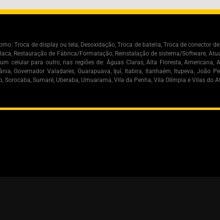
mo: Troca de display ou tela, Desoxidação, Troca de bateria, Troca de conector de
placa, Restauração de Fábrica/Formatação, Reinstalação de sistema/Software, Atu
e um celular para outro, nas regiões de: Águas Claras, Alta Floresta, Americana,
ânia, Governador Valadares, Guarapuava, Ijuí, Itabira, Itanhaém, Itupeva, João P
nop, Sorocaba, Sumaré, Uberaba, Umuarama, Vila da Penha, Vila Olímpia e Vilas do At