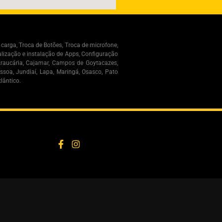
 carga, Troca de Botões, Troca de microfone,
alização e instalação de Apps, Configuração
 Araucária, Cajamar, Campos de Goytacazes,
essoa, Jundiaí, Lapa, Maringá, Osasco, Pato
lântico.