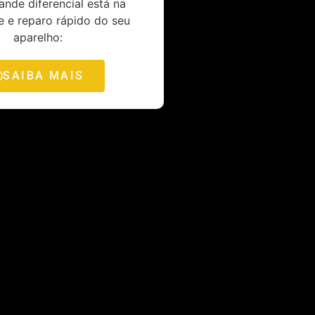
nde diferencial está na
e e reparo rápido do seu
aparelho:
SAIBA MAIS