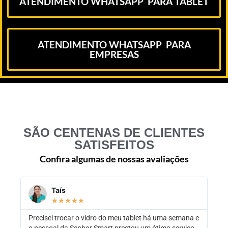
ATENDIMENTO WHATSAPP PARA TABLET
ATENDIMENTO WHATSAPP PARA
EMPRESAS
SÃO CENTENAS DE CLIENTES
SATISFEITOS
Confira algumas de nossas avaliações
Taís
★
★
★
★
★
Precisei trocar o vidro do meu tablet há uma semana e
Exc
o pessoal da Senhor Smart prestou um ótimo serviço