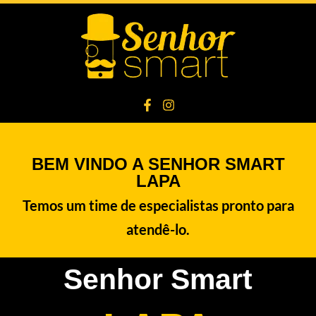
BEM VINDO A SENHOR SMART
LAPA
Temos um time de especialistas pronto para
atendê-lo.
Senhor Smart