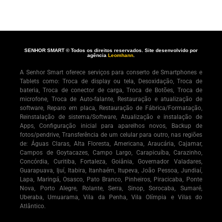
SENHOR SMART © Todos os direitos reservados. Site desenvolvido por
agência
Leomhann
.
A Senhor Smart oferece serviços para conserto de Smartphones e
Tablets como: Troca de display ou tela, Desoxidação, Troca de
bateria, Troca de conector de carga, Troca de Botões, Troca de
microfone, Troca de Auto-falante, Restauração e atualização de
software, Reparo em placa, Restauração de Fábrica/Formatação,
Reinstalação de sistema/Software, Atualização e instalação de
Apps, Configuração inicial para aparelhos novos, Backup de
fotos/pendrive, Transferência de um celular para outro, nas regiões
de: Águas Claras, Alta Floresta, Americana, Araucária, Cajamar,
Campos de Goytacazes, Campo Largo, Carapicuíba, Carazinho,
Concórdia, Curitiba, Fortaleza, Goiânia, Governador Valadares,
Guarapuava, Ijuí, Itabira, Itanhaém, Itupeva, João Pessoa, Jundiaí,
Lapa, Maringá, Osasco, Pato Branco, Pinheiros, Piracicaba, Ponte
Nova, Porto Alegre, Rolante, Serra, Sinop, Sorocaba, Sumaré,
Uberaba, Umuarama, Vila da Penha, Vila Olímpia e Vilas do
Atlântico.