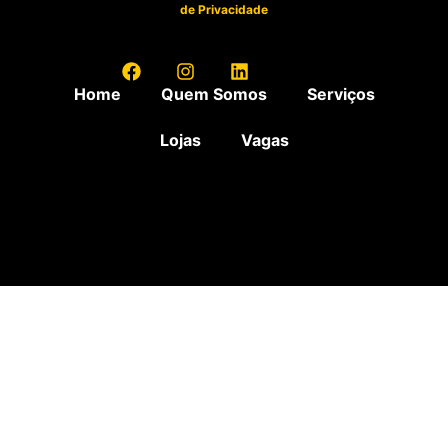
de Privacidade
Home
Quem Somos
Serviços
Lojas
Vagas
A Senhor Smart oferece o melhor atendimento para você e seu celular, estamos nas regiões de: Águas
Claras, Alta Floresta, Americana, Araucária, Cajamar, Campos de Goytacazes, Campo Largo, Carapicuíba,
Carazinho, Concórdia, Curitiba, Fortaleza, Goiânia, Governador Valadares, Guarapuava, Ijuí, Itabira,
Itanhaém, Itupeva, João Pessoa, Jundiaí, Lapa, Maringá, Osasco, Pato Branco, Pinheiros, Piracicaba,
Ponte Nova, Porto Alegre, Rolante, Serra, Sinop, Sorocaba, Sumaré, Uberaba, Umuarama, Vila da Penha,
Vila Olímpia e Vilas do Atlântico.