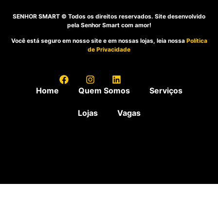
SENHOR SMART © Todos os direitos reservados. Site desenvolvido
pela Senhor Smart com amor!
Você está seguro em nosso site e em nossas lojas, leia nossa
Política
de Privacidade
Home
Quem Somos
Serviços
Lojas
Vagas
A Senhor Smart oferece o melhor atendimento para você e seu celular, estamos nas regiões de: Águas
Claras, Alta Floresta, Americana, Araucária, Cajamar, Campos de Goytacazes, Campo Largo, Carapicuíba,
Carazinho, Concórdia, Curitiba, Fortaleza, Goiânia, Governador Valadares, Guarapuava, Ijuí, Itabira,
Itanhaém, Itupeva, João Pessoa, Jundiaí, Lapa, Maringá, Osasco, Pato Branco, Pinheiros, Piracicaba,
Ponte Nova, Porto Alegre, Rolante, Serra, Sinop, Sorocaba, Sumaré, Uberaba, Umuarama, Vila da Penha,
Vila Olímpia e Vilas do Atlântico.