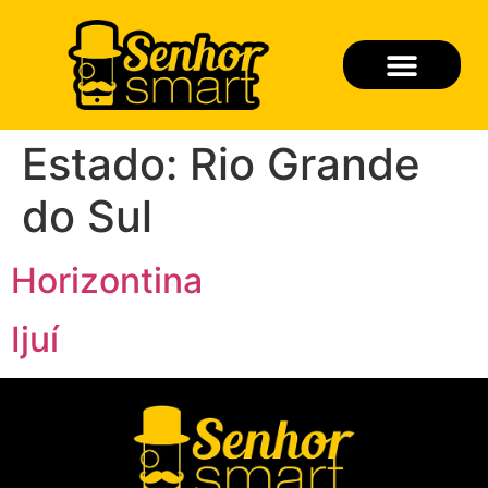
Quem Somos
Seja um Franqueado
Estado:
Rio Grande
do Sul
Horizontina
Ijuí