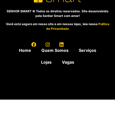
SENHOR SMART © Todos os direitos reservados. Site desenvolvido
pela Senhor Smart com amor!
Você está seguro em nosso site e em nossas lojas, leia nossa
Política
de Privacidade
Home
Quem Somos
Serviços
Lojas
Vagas
A Senhor Smart oferece o melhor atendimento para você e seu celular, estamos nas regiões de: Águas
Claras, Alta Floresta, Americana, Araucária, Cajamar, Campos de Goytacazes, Campo Largo, Carapicuíba,
Carazinho, Concórdia, Curitiba, Fortaleza, Goiânia, Governador Valadares, Guarapuava, Ijuí, Itabira,
Itanhaém, Itupeva, João Pessoa, Jundiaí, Lapa, Maringá, Osasco, Pato Branco, Pinheiros, Piracicaba,
Ponte Nova, Porto Alegre, Rolante, Serra, Sinop, Sorocaba, Sumaré, Uberaba, Umuarama, Vila da Penha,
Vila Olímpia e Vilas do Atlântico.