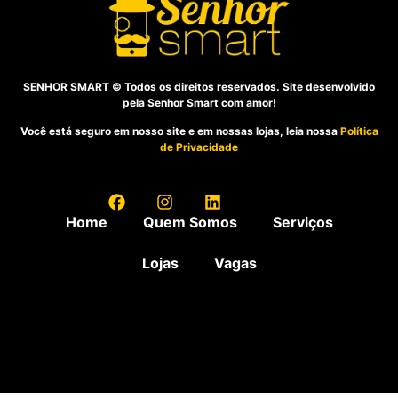
SENHOR SMART © Todos os direitos reservados. Site desenvolvido
pela Senhor Smart com amor!
Você está seguro em nosso site e em nossas lojas, leia nossa
Política
de Privacidade
Home
Quem Somos
Serviços
Lojas
Vagas
A Senhor Smart oferece o melhor atendimento para você e seu celular, estamos nas regiões de: Águas
Claras, Alta Floresta, Americana, Araucária, Cajamar, Campos de Goytacazes, Campo Largo, Carapicuíba,
Carazinho, Concórdia, Curitiba, Fortaleza, Goiânia, Governador Valadares, Guarapuava, Ijuí, Itabira,
Itanhaém, Itupeva, João Pessoa, Jundiaí, Lapa, Maringá, Osasco, Pato Branco, Pinheiros, Piracicaba,
Ponte Nova, Porto Alegre, Rolante, Serra, Sinop, Sorocaba, Sumaré, Uberaba, Umuarama, Vila da Penha,
Vila Olímpia e Vilas do Atlântico.