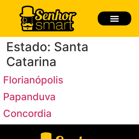
Quem Somos
Seja um Franqueado
Estado:
Santa
Catarina
Florianópolis
Papanduva
Concordia