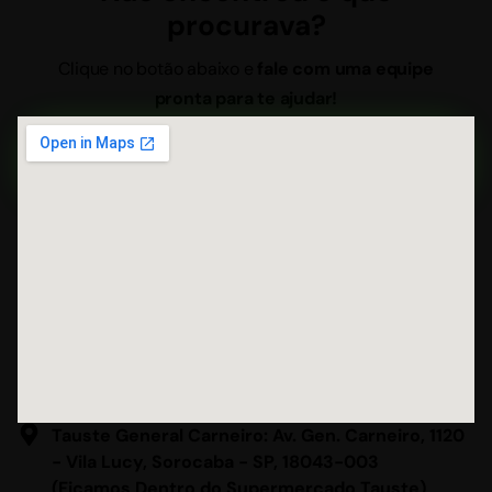
procurava?
Clique no botão abaixo e
fale com uma equipe
pronta para te ajudar!
QUERO ORÇAMENTO GRÁTIS
Tauste General Carneiro: Av. Gen. Carneiro, 1120
- Vila Lucy, Sorocaba - SP, 18043-003
(Ficamos Dentro do Supermercado Tauste)