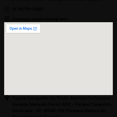
19 99770-0866
Conheça nosso Instagram!
Tauste Campolim: Av. Profa, Avenida Professora
Izoraida Marques Peres, 600 - Parque Campolim,
Sorocaba - SP, 18048-110 (Ficamos Dentro do
Supermercado Tauste)