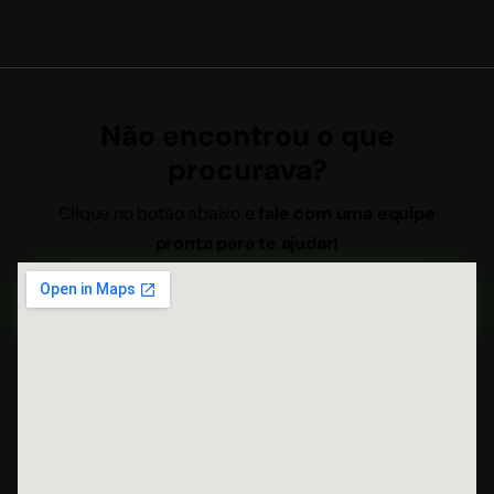
Não encontrou o que
procurava?
Clique no botão abaixo e
fale com uma equipe
pronta para te ajudar!
QUERO ORÇAMENTO GRÁTIS