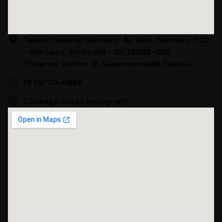
Tauste General Carneiro: Av. Gen. Carneiro, 1120
- Vila Lucy, Sorocaba - SP, 18043-003
(Ficamos Dentro do Supermercado Tauste)
19 99770-0866
Conheça nosso Instagram!