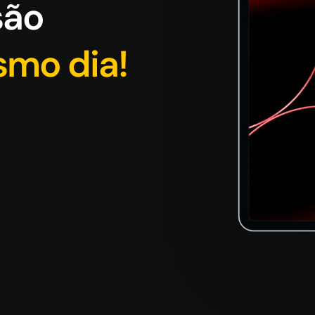
são
smo dia!