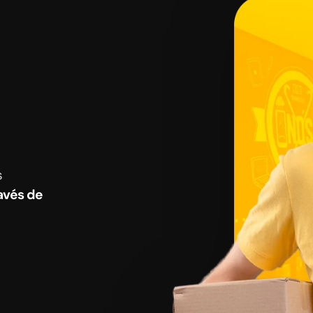
s
avés de