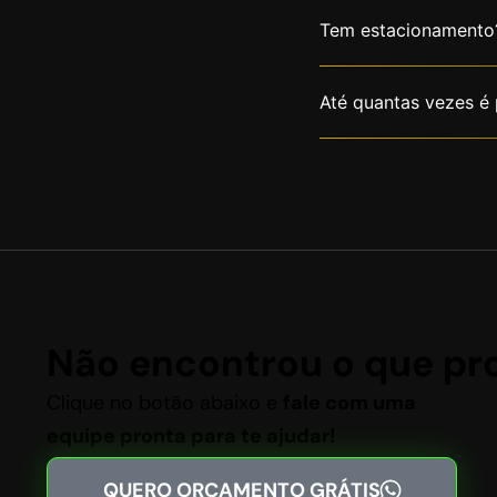
Tem estacionamento
Até quantas vezes é 
Não encontrou o que pr
Clique no botão abaixo e
fale com uma
equipe pronta para te ajudar!
QUERO ORÇAMENTO GRÁTIS