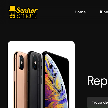
Home
iPh
Rep
Troca de